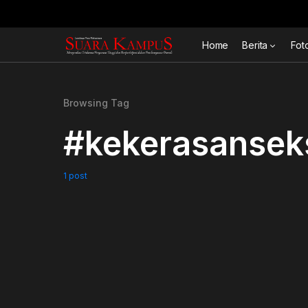
Home
Berita
Fot
Browsing Tag
#kekerasansek
1 post