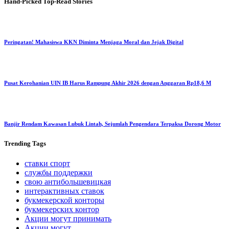
Hand-Picked
Top-Read Stories
Peringatan! Mahasiswa KKN Diminta Menjaga Moral dan Jejak Digital
Pusat Kerohanian UIN IB Harus Rampung Akhir 2026 dengan Anggaran Rp18,6 M
Banjir Rendam Kawasan Lubuk Lintah, Sejumlah Pengendara Terpaksa Dorong Motor
Trending
Tags
ставки спорт
службы поддержки
свою антибольшевицкая
интерактивных ставок
букмекерской конторы
букмекерских контор
Акции могут принимать
Акции могут