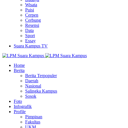
Wisata
Puisi
Cerpen
Cerbung
Resensi
Data
Sport
Essay
Suara Kampus TV
Home
Berita
Berita Terpopuler
Daerah
Nasional
Salingka Kampus
Sosok
Foto
Infografik
Profile
Pimpinan
Fakultas
UKM