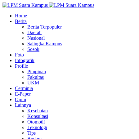
Home
Berita
Berita Terpopuler
Daerah
Nasional
Salingka Kampus
Sosok
Foto
Infografik
Profile
Pimpinan
Fakultas
UKM
Cerminia
E-Paper
Opini
Lainnya
Kesehatan
Konsultasi
Otomotif
Teknologi
Tips
Budaya