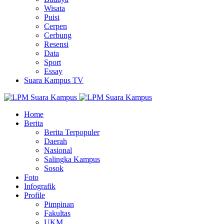
Wisata
Puisi
Cerpen
Cerbung
Resensi
Data
Sport
Essay
Suara Kampus TV
Home
Berita
Berita Terpopuler
Daerah
Nasional
Salingka Kampus
Sosok
Foto
Infografik
Profile
Pimpinan
Fakultas
UKM