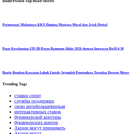
Hand-Picked
Top-Read Stories
Peringatan! Mahasiswa KKN Diminta Menjaga Moral dan Jejak Digital
Pusat Kerohanian UIN IB Harus Rampung Akhir 2026 dengan Anggaran Rp18,6 M
Banjir Rendam Kawasan Lubuk Lintah, Sejumlah Pengendara Terpaksa Dorong Motor
Trending
Tags
ставки спорт
службы поддержки
свою антибольшевицкая
интерактивных ставок
букмекерской конторы
букмекерских контор
Акции могут принимать
Акции могут