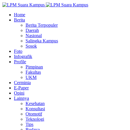
Home
Berita
Berita Terpopuler
Daerah
Nasional
Salingka Kampus
Sosok
Foto
Infografik
Profile
Pimpinan
Fakultas
UKM
Cerminia
E-Paper
Opini
Lainnya
Kesehatan
Konsultasi
Otomotif
Teknologi
Tips
Budaya