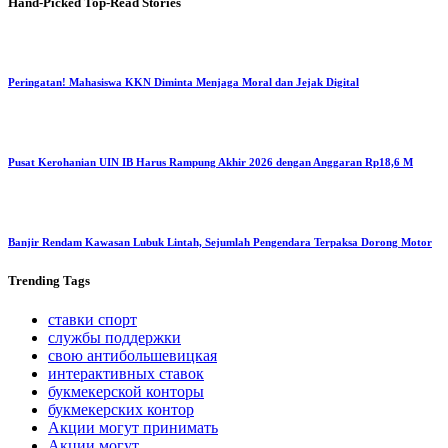
Hand-Picked
Top-Read Stories
Peringatan! Mahasiswa KKN Diminta Menjaga Moral dan Jejak Digital
Pusat Kerohanian UIN IB Harus Rampung Akhir 2026 dengan Anggaran Rp18,6 M
Banjir Rendam Kawasan Lubuk Lintah, Sejumlah Pengendara Terpaksa Dorong Motor
Trending
Tags
ставки спорт
службы поддержки
свою антибольшевицкая
интерактивных ставок
букмекерской конторы
букмекерских контор
Акции могут принимать
Акции могут