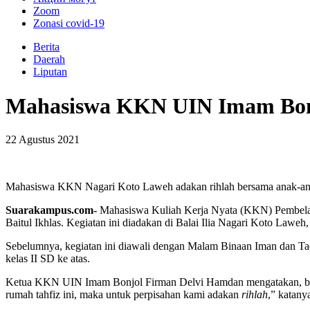
Zoom
Zonasi covid-19
Berita
Daerah
Liputan
Mahasiswa KKN UIN Imam Bonj
22 Agustus 2021
Mahasiswa KKN Nagari Koto Laweh adakan rihlah bersama anak-anak
Suarakampus.com-
Mahasiswa Kuliah Kerja Nyata (KKN) Pembelaj
Baitul Ikhlas. Kegiatan ini diadakan di Balai Ilia Nagari Koto Law
Sebelumnya, kegiatan ini diawali dengan Malam Binaan Iman dan Taq
kelas II SD ke atas.
Ketua KKN UIN Imam Bonjol Firman Delvi Hamdan mengatakan, b
rumah tahfiz ini, maka untuk perpisahan kami adakan
rihlah
,” katany