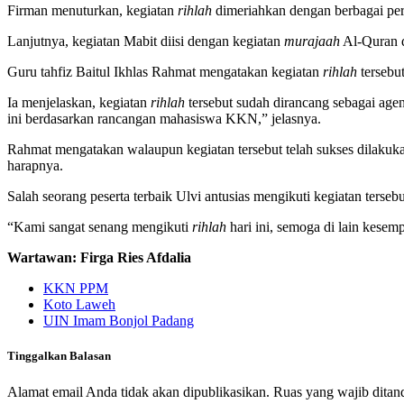
Firman menuturkan, kegiatan
rihlah
dimeriahkan dengan berbagai perl
Lanjutnya, kegiatan Mabit diisi dengan kegiatan
murajaah
Al-Quran d
Guru tahfiz Baitul Ikhlas Rahmat mengatakan kegiatan
rihlah
tersebu
Ia menjelaskan, kegiatan
rihlah
tersebut sudah dirancang sebagai a
ini berdasarkan rancangan mahasiswa KKN,” jelasnya.
Rahmat mengatakan walaupun kegiatan tersebut telah sukses dilakukan,
harapnya.
Salah seorang peserta terbaik Ulvi antusias mengikuti kegiatan ters
“Kami sangat senang mengikuti
rihlah
hari ini, semoga di lain kesemp
Wartawan: Firga Ries Afdalia
KKN PPM
Koto Laweh
UIN Imam Bonjol Padang
Tinggalkan Balasan
Alamat email Anda tidak akan dipublikasikan.
Ruas yang wajib ditan