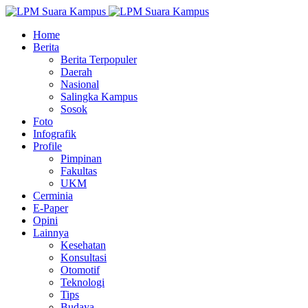
Home
Berita
Berita Terpopuler
Daerah
Nasional
Salingka Kampus
Sosok
Foto
Infografik
Profile
Pimpinan
Fakultas
UKM
Cerminia
E-Paper
Opini
Lainnya
Kesehatan
Konsultasi
Otomotif
Teknologi
Tips
Budaya