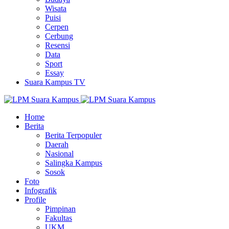
Wisata
Puisi
Cerpen
Cerbung
Resensi
Data
Sport
Essay
Suara Kampus TV
Home
Berita
Berita Terpopuler
Daerah
Nasional
Salingka Kampus
Sosok
Foto
Infografik
Profile
Pimpinan
Fakultas
UKM