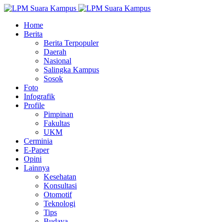
Home
Berita
Berita Terpopuler
Daerah
Nasional
Salingka Kampus
Sosok
Foto
Infografik
Profile
Pimpinan
Fakultas
UKM
Cerminia
E-Paper
Opini
Lainnya
Kesehatan
Konsultasi
Otomotif
Teknologi
Tips
Budaya