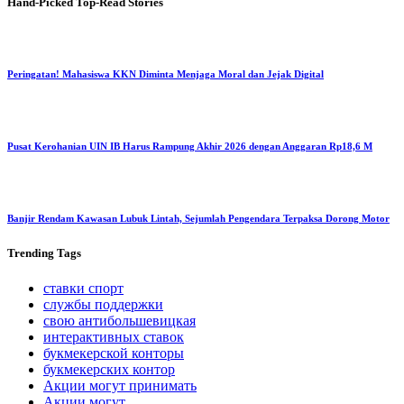
Hand-Picked
Top-Read Stories
Peringatan! Mahasiswa KKN Diminta Menjaga Moral dan Jejak Digital
Pusat Kerohanian UIN IB Harus Rampung Akhir 2026 dengan Anggaran Rp18,6 M
Banjir Rendam Kawasan Lubuk Lintah, Sejumlah Pengendara Terpaksa Dorong Motor
Trending
Tags
ставки спорт
службы поддержки
свою антибольшевицкая
интерактивных ставок
букмекерской конторы
букмекерских контор
Акции могут принимать
Акции могут