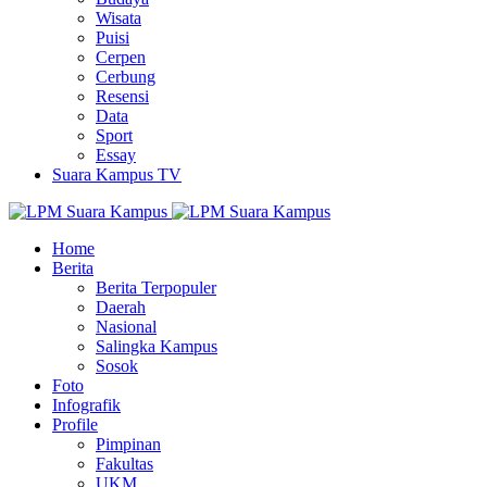
Wisata
Puisi
Cerpen
Cerbung
Resensi
Data
Sport
Essay
Suara Kampus TV
Home
Berita
Berita Terpopuler
Daerah
Nasional
Salingka Kampus
Sosok
Foto
Infografik
Profile
Pimpinan
Fakultas
UKM