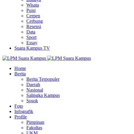
Wisata
Puisi
Cerpen
Cerbung
Resensi
Data
Sport
Essay
Suara Kampus TV
Home
Berita
Berita Terpopuler
Daerah
Nasional
Salingka Kampus
Sosok
Foto
Infografik
Profile
Pimpinan
Fakultas
UKM