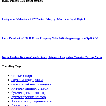
Hand-Picked
Top-Read Stories
Peringatan! Mahasiswa KKN Diminta Menjaga Moral dan Jejak Digital
Pusat Kerohanian UIN IB Harus Rampung Akhir 2026 dengan Anggaran Rp18,6 M
Banjir Rendam Kawasan Lubuk Lintah, Sejumlah Pengendara Terpaksa Dorong Motor
Trending
Tags
ставки спорт
службы поддержки
свою антибольшевицкая
интерактивных ставок
букмекерской конторы
букмекерских контор
Акции могут принимать
Акции могут