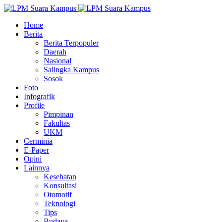
Home
Berita
Berita Terpopuler
Daerah
Nasional
Salingka Kampus
Sosok
Foto
Infografik
Profile
Pimpinan
Fakultas
UKM
Cerminia
E-Paper
Opini
Lainnya
Kesehatan
Konsultasi
Otomotif
Teknologi
Tips
Budaya