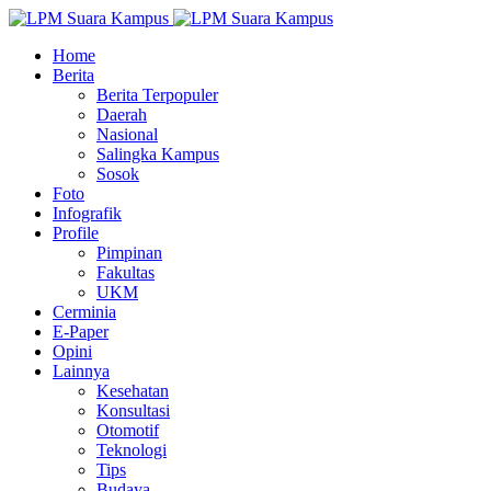
Home
Berita
Berita Terpopuler
Daerah
Nasional
Salingka Kampus
Sosok
Foto
Infografik
Profile
Pimpinan
Fakultas
UKM
Cerminia
E-Paper
Opini
Lainnya
Kesehatan
Konsultasi
Otomotif
Teknologi
Tips
Budaya