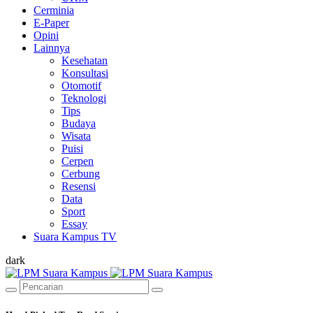
Cerminia
E-Paper
Opini
Lainnya
Kesehatan
Konsultasi
Otomotif
Teknologi
Tips
Budaya
Wisata
Puisi
Cerpen
Cerbung
Resensi
Data
Sport
Essay
Suara Kampus TV
dark