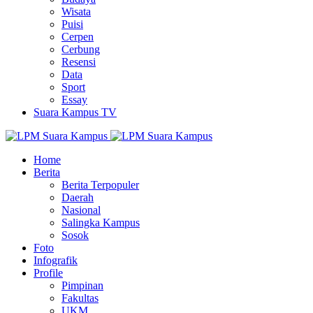
Wisata
Puisi
Cerpen
Cerbung
Resensi
Data
Sport
Essay
Suara Kampus TV
Home
Berita
Berita Terpopuler
Daerah
Nasional
Salingka Kampus
Sosok
Foto
Infografik
Profile
Pimpinan
Fakultas
UKM