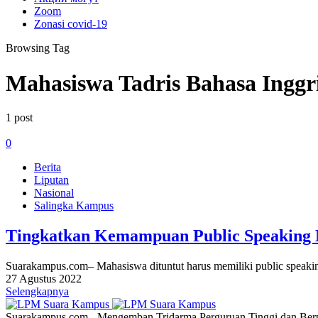
Zoom
Zonasi covid-19
Browsing Tag
Mahasiswa Tadris Bahasa Inggr
1 post
0
Berita
Liputan
Nasional
Salingka Kampus
Tingkatkan Kemampuan Public Speaking 
Suarakampus.com– Mahasiswa dituntut harus memiliki public speaki
27 Agustus 2022
Selengkapnya
Suarakampus.com - Mengemban Tridarma Perguruan Tinggi dan Berp