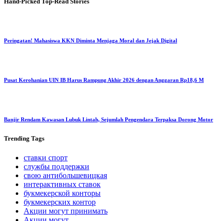
Hand-Picked
Top-Read Stories
Peringatan! Mahasiswa KKN Diminta Menjaga Moral dan Jejak Digital
Pusat Kerohanian UIN IB Harus Rampung Akhir 2026 dengan Anggaran Rp18,6 M
Banjir Rendam Kawasan Lubuk Lintah, Sejumlah Pengendara Terpaksa Dorong Motor
Trending
Tags
ставки спорт
службы поддержки
свою антибольшевицкая
интерактивных ставок
букмекерской конторы
букмекерских контор
Акции могут принимать
Акции могут