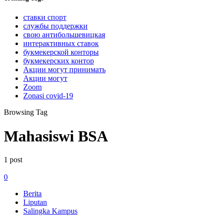
ставки спорт
службы поддержки
свою антибольшевицкая
интерактивных ставок
букмекерской конторы
букмекерских контор
Акции могут принимать
Акции могут
Zoom
Zonasi covid-19
Browsing Tag
Mahasiswi BSA
1 post
0
Berita
Liputan
Salingka Kampus