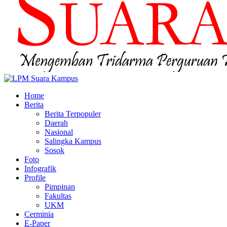
Home
Berita
Berita Terpopuler
Daerah
Nasional
Salingka Kampus
Sosok
Foto
Infografik
Profile
Pimpinan
Fakultas
UKM
Cerminia
E-Paper