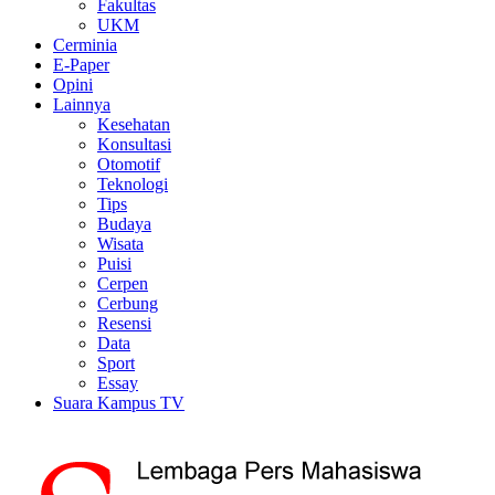
Fakultas
UKM
Cerminia
E-Paper
Opini
Lainnya
Kesehatan
Konsultasi
Otomotif
Teknologi
Tips
Budaya
Wisata
Puisi
Cerpen
Cerbung
Resensi
Data
Sport
Essay
Suara Kampus TV