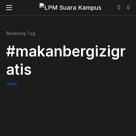
Browsing Tag
#makanbergizigr
atis
1 post