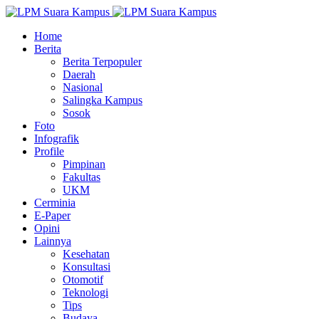
Home
Berita
Berita Terpopuler
Daerah
Nasional
Salingka Kampus
Sosok
Foto
Infografik
Profile
Pimpinan
Fakultas
UKM
Cerminia
E-Paper
Opini
Lainnya
Kesehatan
Konsultasi
Otomotif
Teknologi
Tips
Budaya