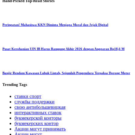
Hand-Picked
Top-Read Stories
Peringatan! Mahasiswa KKN Diminta Menjaga Moral dan Jejak Digital
Pusat Kerohanian UIN IB Harus Rampung Akhir 2026 dengan Anggaran Rp18,6 M
Banjir Rendam Kawasan Lubuk Lintah, Sejumlah Pengendara Terpaksa Dorong Motor
Trending
Tags
ставки спорт
службы поддержки
свою антибольшевицкая
интерактивных ставок
букмекерской конторы
букмекерских контор
Акции могут принимать
Акции могут