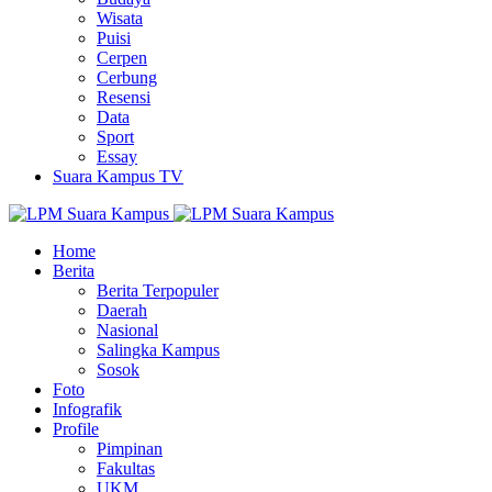
Wisata
Puisi
Cerpen
Cerbung
Resensi
Data
Sport
Essay
Suara Kampus TV
Home
Berita
Berita Terpopuler
Daerah
Nasional
Salingka Kampus
Sosok
Foto
Infografik
Profile
Pimpinan
Fakultas
UKM