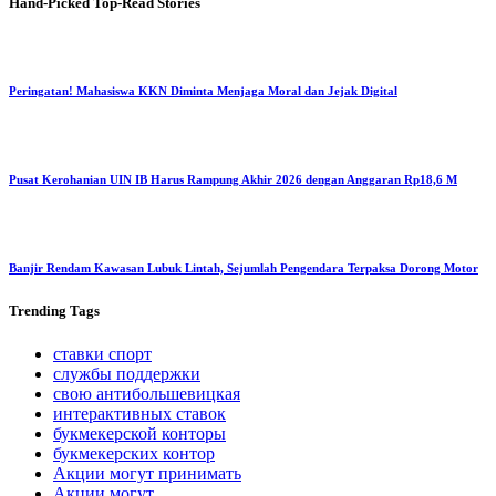
Hand-Picked
Top-Read Stories
Peringatan! Mahasiswa KKN Diminta Menjaga Moral dan Jejak Digital
Pusat Kerohanian UIN IB Harus Rampung Akhir 2026 dengan Anggaran Rp18,6 M
Banjir Rendam Kawasan Lubuk Lintah, Sejumlah Pengendara Terpaksa Dorong Motor
Trending
Tags
ставки спорт
службы поддержки
свою антибольшевицкая
интерактивных ставок
букмекерской конторы
букмекерских контор
Акции могут принимать
Акции могут