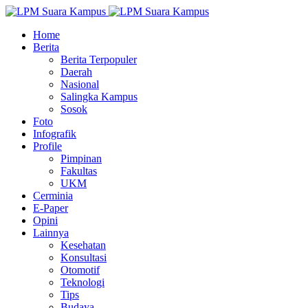
Home
Berita
Berita Terpopuler
Daerah
Nasional
Salingka Kampus
Sosok
Foto
Infografik
Profile
Pimpinan
Fakultas
UKM
Cerminia
E-Paper
Opini
Lainnya
Kesehatan
Konsultasi
Otomotif
Teknologi
Tips
Budaya