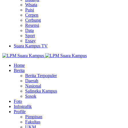
Wisata
Puisi
Cerpen
Cerbung
Resensi
Data
Sport
Essay
Suara Kampus TV
Home
Berita
Berita Terpopuler
Daerah
Nasional
Salingka Kampus
Sosok
Foto
Infografik
Profile
Pimpinan
Fakultas
UKM