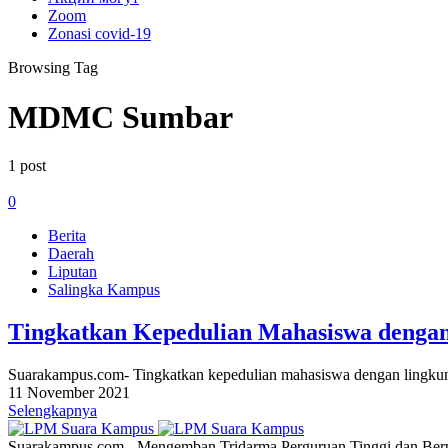
Zoom
Zonasi covid-19
Browsing Tag
MDMC Sumbar
1 post
0
Berita
Daerah
Liputan
Salingka Kampus
Tingkatkan Kepedulian Mahasiswa dengan
Suarakampus.com- Tingkatkan kepedulian mahasiswa dengan ling
11 November 2021
Selengkapnya
Suarakampus.com - Mengemban Tridarma Perguruan Tinggi dan Berp