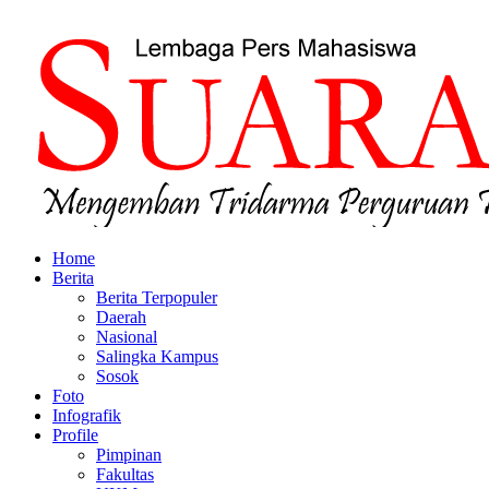
Home
Berita
Berita Terpopuler
Daerah
Nasional
Salingka Kampus
Sosok
Foto
Infografik
Profile
Pimpinan
Fakultas