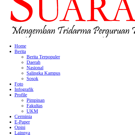
Home
Berita
Berita Terpopuler
Daerah
Nasional
Salingka Kampus
Sosok
Foto
Infografik
Profile
Pimpinan
Fakultas
UKM
Cerminia
E-Paper
Opini
Lainnya