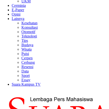
UKM
Cerminia
E-Paper
Opini
Lainnya
Kesehatan
Konsultasi
Otomotif
Teknologi
Tips
Budaya
Wisata
Puisi
Cerpen
Cerbung
Resensi
Data
Sport
Essay
Suara Kampus TV