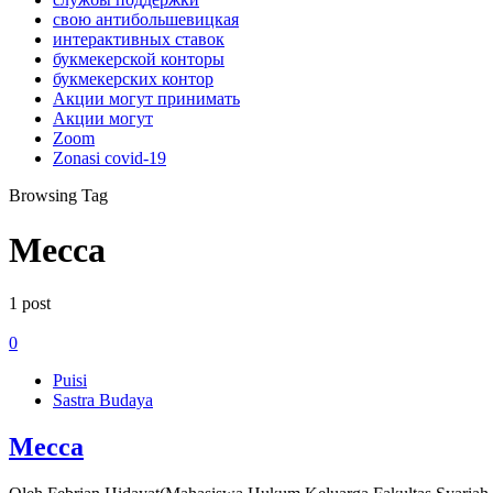
свою антибольшевицкая
интерактивных ставок
букмекерской конторы
букмекерских контор
Акции могут принимать
Акции могут
Zoom
Zonasi covid-19
Browsing Tag
Mecca
1 post
0
Puisi
Sastra Budaya
Mecca