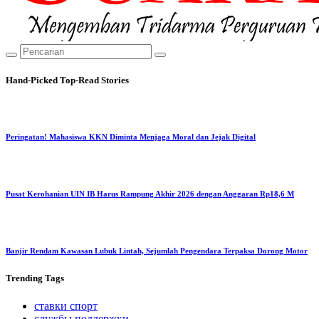
Hand-Picked
Top-Read Stories
Peringatan! Mahasiswa KKN Diminta Menjaga Moral dan Jejak Digital
Pusat Kerohanian UIN IB Harus Rampung Akhir 2026 dengan Anggaran Rp18,6 M
Banjir Rendam Kawasan Lubuk Lintah, Sejumlah Pengendara Terpaksa Dorong Motor
Trending
Tags
ставки спорт
службы поддержки