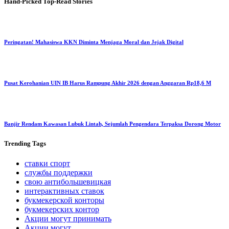
Hand-Picked
Top-Read Stories
Peringatan! Mahasiswa KKN Diminta Menjaga Moral dan Jejak Digital
Pusat Kerohanian UIN IB Harus Rampung Akhir 2026 dengan Anggaran Rp18,6 M
Banjir Rendam Kawasan Lubuk Lintah, Sejumlah Pengendara Terpaksa Dorong Motor
Trending
Tags
ставки спорт
службы поддержки
свою антибольшевицкая
интерактивных ставок
букмекерской конторы
букмекерских контор
Акции могут принимать
Акции могут