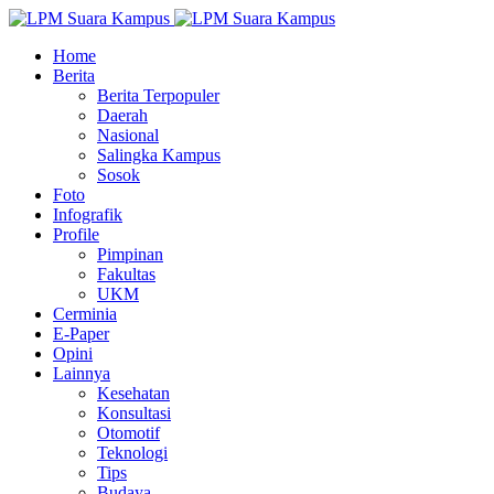
Home
Berita
Berita Terpopuler
Daerah
Nasional
Salingka Kampus
Sosok
Foto
Infografik
Profile
Pimpinan
Fakultas
UKM
Cerminia
E-Paper
Opini
Lainnya
Kesehatan
Konsultasi
Otomotif
Teknologi
Tips
Budaya