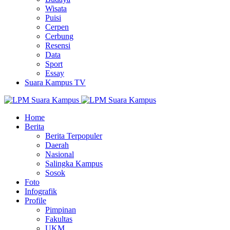
Wisata
Puisi
Cerpen
Cerbung
Resensi
Data
Sport
Essay
Suara Kampus TV
Home
Berita
Berita Terpopuler
Daerah
Nasional
Salingka Kampus
Sosok
Foto
Infografik
Profile
Pimpinan
Fakultas
UKM