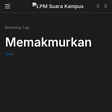
Browsing Tag
Memakmurkan
1 post