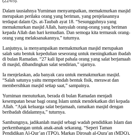
(22/03).
Dalam tausiahnya Yurniman menyampaikan, memakmurkan masjid
merupakan perilaku orang yang beriman, yang penjelasannya
terdapat dalam Qs. at-Taubah ayat 18. “Sesungguhnya yang
memakmurkan masjid Allah, hanyalah orang-orang yang beriman
kepada Allah dan hari kemudian. Dan semoga kita termasuk orang-
orang yang melaksanakannya,” tuturnya.
Lanjutnya, ia menyampaikan memakmurkan masjid merupakan
salah satu bentuk kepedulian seseorang untuk meningkatkan ibadah
di bulan Ramadan. “27 kali lipat pahala orang yang salat berjamaah
di masjid, dibandingkan salat sendirian,” ujarnya.
Ia menjelaskan, ada banyak cara untuk memakmurkan masjid.
“Salah satunya yaitu memperindah bentuk fisik, merawat dan
membersihkan masjid setiap saat,” sampainya.
Yurniman menuturkan, berada di bulan Ramadan menjadi
kesempatan besar bagi orang Islam untuk mendekatkan diri kepada
Allah. “Ajak keluarga salat berjamaah, ramaikan masjid dengan
beribadah didalamnya,” tuturnya.
Sambungnya, jadikanlah masjid sebagi wadah pendidikan Islam dan
perkembangan untuk anak-anak sekarang. “Seperi Taman
Pendidikan Al-Qur’an (TPQ), Markas Dirosah al-Qura’an (MDQ),