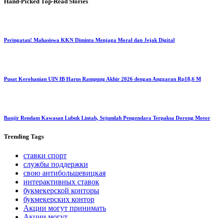
Hand-Picked
Top-Read Stories
Peringatan! Mahasiswa KKN Diminta Menjaga Moral dan Jejak Digital
Pusat Kerohanian UIN IB Harus Rampung Akhir 2026 dengan Anggaran Rp18,6 M
Banjir Rendam Kawasan Lubuk Lintah, Sejumlah Pengendara Terpaksa Dorong Motor
Trending
Tags
ставки спорт
службы поддержки
свою антибольшевицкая
интерактивных ставок
букмекерской конторы
букмекерских контор
Акции могут принимать
Акции могут