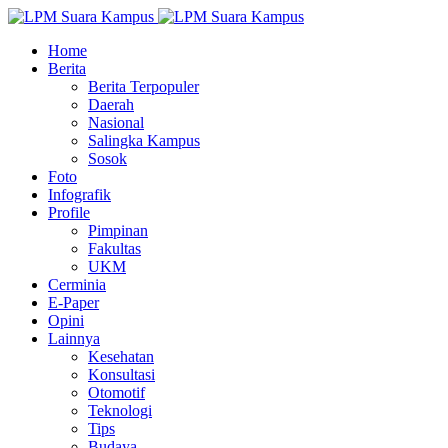
Home
Berita
Berita Terpopuler
Daerah
Nasional
Salingka Kampus
Sosok
Foto
Infografik
Profile
Pimpinan
Fakultas
UKM
Cerminia
E-Paper
Opini
Lainnya
Kesehatan
Konsultasi
Otomotif
Teknologi
Tips
Budaya