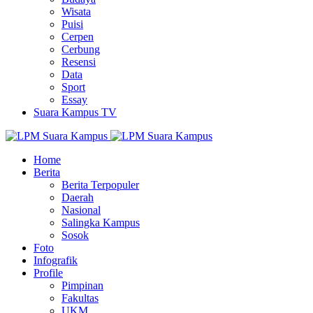
Wisata
Puisi
Cerpen
Cerbung
Resensi
Data
Sport
Essay
Suara Kampus TV
Home
Berita
Berita Terpopuler
Daerah
Nasional
Salingka Kampus
Sosok
Foto
Infografik
Profile
Pimpinan
Fakultas
UKM