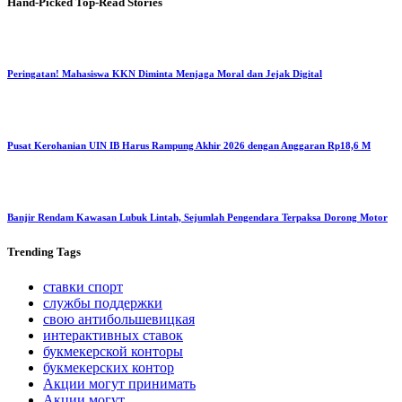
Hand-Picked
Top-Read Stories
Peringatan! Mahasiswa KKN Diminta Menjaga Moral dan Jejak Digital
Pusat Kerohanian UIN IB Harus Rampung Akhir 2026 dengan Anggaran Rp18,6 M
Banjir Rendam Kawasan Lubuk Lintah, Sejumlah Pengendara Terpaksa Dorong Motor
Trending
Tags
ставки спорт
службы поддержки
свою антибольшевицкая
интерактивных ставок
букмекерской конторы
букмекерских контор
Акции могут принимать
Акции могут