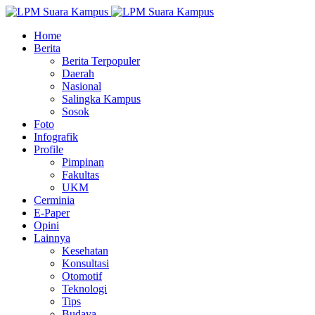
Home
Berita
Berita Terpopuler
Daerah
Nasional
Salingka Kampus
Sosok
Foto
Infografik
Profile
Pimpinan
Fakultas
UKM
Cerminia
E-Paper
Opini
Lainnya
Kesehatan
Konsultasi
Otomotif
Teknologi
Tips
Budaya