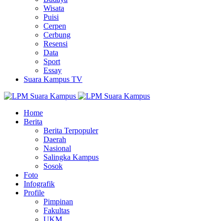
Wisata
Puisi
Cerpen
Cerbung
Resensi
Data
Sport
Essay
Suara Kampus TV
Home
Berita
Berita Terpopuler
Daerah
Nasional
Salingka Kampus
Sosok
Foto
Infografik
Profile
Pimpinan
Fakultas
UKM