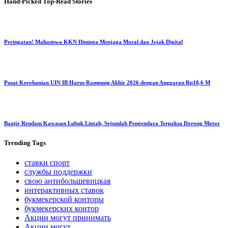
Hand-Picked
Top-Read Stories
Peringatan! Mahasiswa KKN Diminta Menjaga Moral dan Jejak Digital
Pusat Kerohanian UIN IB Harus Rampung Akhir 2026 dengan Anggaran Rp18,6 M
Banjir Rendam Kawasan Lubuk Lintah, Sejumlah Pengendara Terpaksa Dorong Motor
Trending
Tags
ставки спорт
службы поддержки
свою антибольшевицкая
интерактивных ставок
букмекерской конторы
букмекерских контор
Акции могут принимать
Акции могут