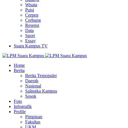
Wisata
Puisi
Cerpen
Cerbung
Resensi
Data
Sport
Essay
Suara Kampus TV
Home
Berita
Berita Terpopuler
Daerah
Nasional
Salingka Kampus
Sosok
Foto
Infografik
Profile
Pimpinan
Fakultas
UKM