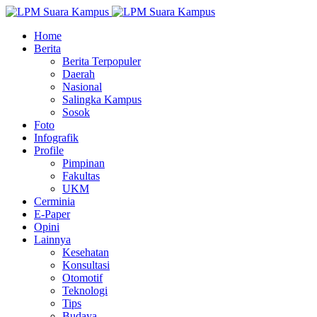
Home
Berita
Berita Terpopuler
Daerah
Nasional
Salingka Kampus
Sosok
Foto
Infografik
Profile
Pimpinan
Fakultas
UKM
Cerminia
E-Paper
Opini
Lainnya
Kesehatan
Konsultasi
Otomotif
Teknologi
Tips
Budaya