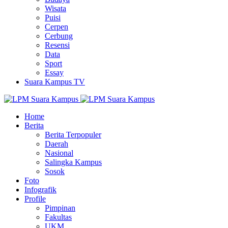
Wisata
Puisi
Cerpen
Cerbung
Resensi
Data
Sport
Essay
Suara Kampus TV
Home
Berita
Berita Terpopuler
Daerah
Nasional
Salingka Kampus
Sosok
Foto
Infografik
Profile
Pimpinan
Fakultas
UKM