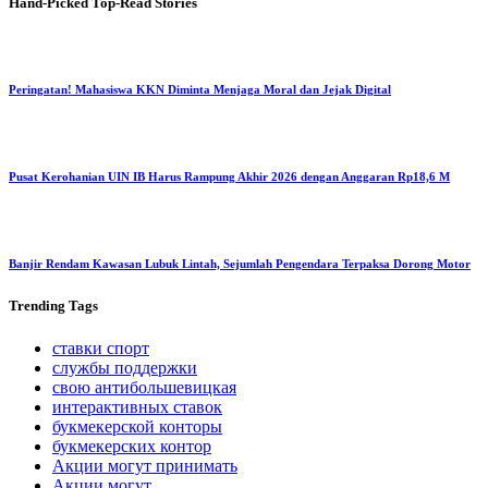
Hand-Picked
Top-Read Stories
Peringatan! Mahasiswa KKN Diminta Menjaga Moral dan Jejak Digital
Pusat Kerohanian UIN IB Harus Rampung Akhir 2026 dengan Anggaran Rp18,6 M
Banjir Rendam Kawasan Lubuk Lintah, Sejumlah Pengendara Terpaksa Dorong Motor
Trending
Tags
ставки спорт
службы поддержки
свою антибольшевицкая
интерактивных ставок
букмекерской конторы
букмекерских контор
Акции могут принимать
Акции могут