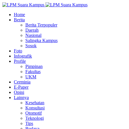
Home
Berita
Berita Terpopuler
Daerah
Nasional
Salingka Kampus
Sosok
Foto
Infografik
Profile
Pimpinan
Fakultas
UKM
Cerminia
E-Paper
Opini
Lainnya
Kesehatan
Konsultasi
Otomotif
Teknologi
Tips
Budaya