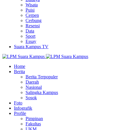
Wisata
Puisi
Cerpen
Cerbung
Resensi
Data
Sport
Essay
Suara Kampus TV
Home
Berita
Berita Terpopuler
Daerah
Nasional
Salingka Kampus
Sosok
Foto
Infografik
Profile
Pimpinan
Fakultas
UKM