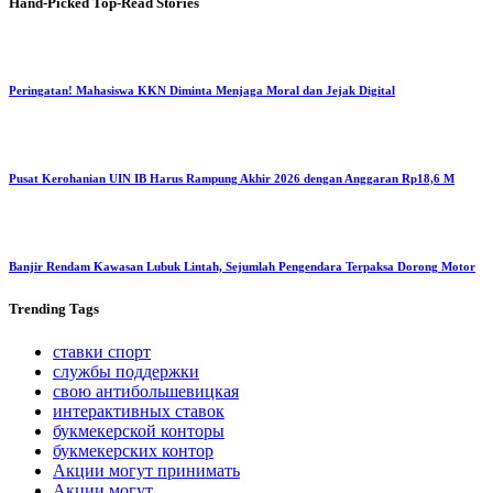
Hand-Picked
Top-Read Stories
Peringatan! Mahasiswa KKN Diminta Menjaga Moral dan Jejak Digital
Pusat Kerohanian UIN IB Harus Rampung Akhir 2026 dengan Anggaran Rp18,6 M
Banjir Rendam Kawasan Lubuk Lintah, Sejumlah Pengendara Terpaksa Dorong Motor
Trending
Tags
ставки спорт
службы поддержки
свою антибольшевицкая
интерактивных ставок
букмекерской конторы
букмекерских контор
Акции могут принимать
Акции могут