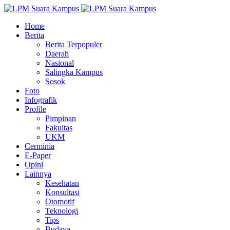
Home
Berita
Berita Terpopuler
Daerah
Nasional
Salingka Kampus
Sosok
Foto
Infografik
Profile
Pimpinan
Fakultas
UKM
Cerminia
E-Paper
Opini
Lainnya
Kesehatan
Konsultasi
Otomotif
Teknologi
Tips
Budaya