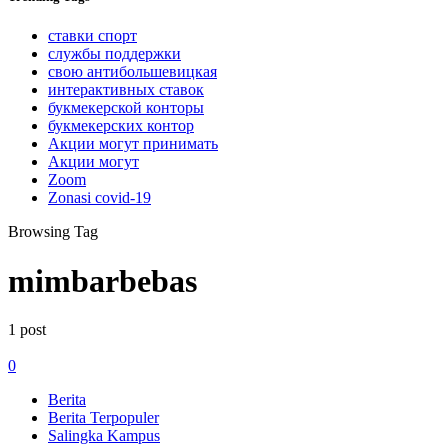
ставки спорт
службы поддержки
свою антибольшевицкая
интерактивных ставок
букмекерской конторы
букмекерских контор
Акции могут принимать
Акции могут
Zoom
Zonasi covid-19
Browsing Tag
mimbarbebas
1 post
0
Berita
Berita Terpopuler
Salingka Kampus