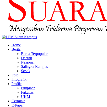
Home
Berita
Berita Terpopuler
Daerah
Nasional
Salingka Kampus
Sosok
Foto
Infografik
Profile
Pimpinan
Fakultas
UKM
Cerminia
E-Paper