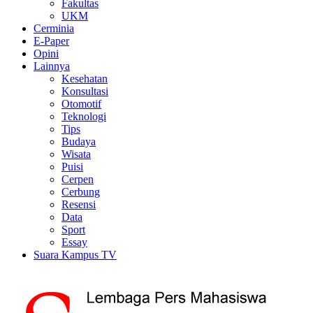
Fakultas
UKM
Cerminia
E-Paper
Opini
Lainnya
Kesehatan
Konsultasi
Otomotif
Teknologi
Tips
Budaya
Wisata
Puisi
Cerpen
Cerbung
Resensi
Data
Sport
Essay
Suara Kampus TV