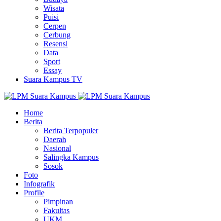
Wisata
Puisi
Cerpen
Cerbung
Resensi
Data
Sport
Essay
Suara Kampus TV
Home
Berita
Berita Terpopuler
Daerah
Nasional
Salingka Kampus
Sosok
Foto
Infografik
Profile
Pimpinan
Fakultas
UKM