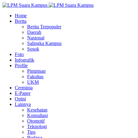
Home
Berita
Berita Terpopuler
Daerah
Nasional
Salingka Kampus
Sosok
Foto
Infografik
Profile
Pimpinan
Fakultas
UKM
Cerminia
E-Paper
Opini
Lainnya
Kesehatan
Konsultasi
Otomotif
Teknologi
Tips
Budaya