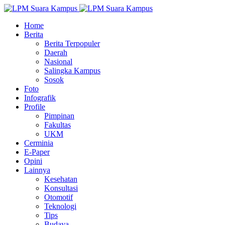
Home
Berita
Berita Terpopuler
Daerah
Nasional
Salingka Kampus
Sosok
Foto
Infografik
Profile
Pimpinan
Fakultas
UKM
Cerminia
E-Paper
Opini
Lainnya
Kesehatan
Konsultasi
Otomotif
Teknologi
Tips
Budaya