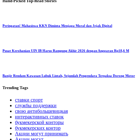
Hand-Picked
Top-Read Stories
Peringatan! Mahasiswa KKN Diminta Menjaga Moral dan Jejak Digital
Pusat Kerohanian UIN IB Harus Rampung Akhir 2026 dengan Anggaran Rp18,6 M
Banjir Rendam Kawasan Lubuk Lintah, Sejumlah Pengendara Terpaksa Dorong Motor
Trending
Tags
ставки спорт
службы поддержки
свою антибольшевицкая
интерактивных ставок
букмекерской конторы
букмекерских контор
Акции могут принимать
Акции могут