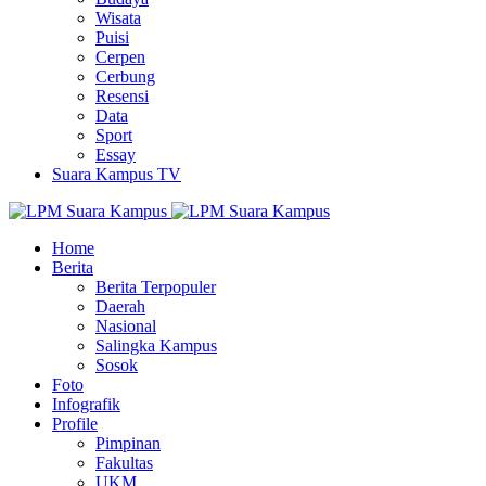
Wisata
Puisi
Cerpen
Cerbung
Resensi
Data
Sport
Essay
Suara Kampus TV
Home
Berita
Berita Terpopuler
Daerah
Nasional
Salingka Kampus
Sosok
Foto
Infografik
Profile
Pimpinan
Fakultas
UKM