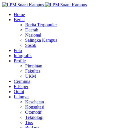
Home
Berita
Berita Terpopuler
Daerah
Nasional
Salingka Kampus
Sosok
Foto
Infografik
Profile
Pimpinan
Fakultas
UKM
Cerminia
E-Paper
Opini
Lainnya
Kesehatan
Konsultasi
Otomotif
Teknologi
Tips
Budaya