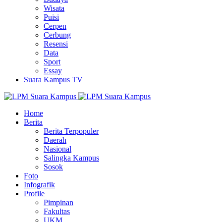
Wisata
Puisi
Cerpen
Cerbung
Resensi
Data
Sport
Essay
Suara Kampus TV
Home
Berita
Berita Terpopuler
Daerah
Nasional
Salingka Kampus
Sosok
Foto
Infografik
Profile
Pimpinan
Fakultas
UKM