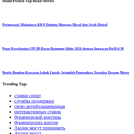
Hand-Picked
Top-Read Stories
Peringatan! Mahasiswa KKN Diminta Menjaga Moral dan Jejak Digital
Pusat Kerohanian UIN IB Harus Rampung Akhir 2026 dengan Anggaran Rp18,6 M
Banjir Rendam Kawasan Lubuk Lintah, Sejumlah Pengendara Terpaksa Dorong Motor
Trending
Tags
ставки спорт
службы поддержки
свою антибольшевицкая
интерактивных ставок
букмекерской конторы
букмекерских контор
Акции могут принимать
Акции могут