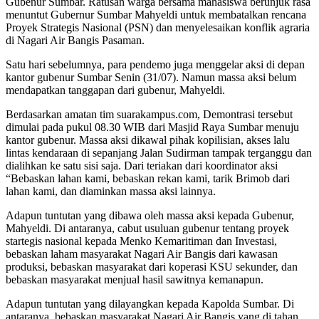
Gubenur Sumbar. Ratusan warga bersama mahasiswa berunjuk rasa
menuntut Gubernur Sumbar Mahyeldi untuk membatalkan rencana
Proyek Strategis Nasional (PSN) dan menyelesaikan konflik agraria
di Nagari Air Bangis Pasaman.
Satu hari sebelumnya, para pendemo juga menggelar aksi di depan
kantor gubenur Sumbar Senin (31/07). Namun massa aksi belum
mendapatkan tanggapan dari gubenur, Mahyeldi.
Berdasarkan amatan tim suarakampus.com, Demontrasi tersebut
dimulai pada pukul 08.30 WIB dari Masjid Raya Sumbar menuju
kantor gubenur. Massa aksi dikawal pihak kopilisian, akses lalu
lintas kendaraan di sepanjang Jalan Sudirman tampak terganggu dan
dialihkan ke satu sisi saja. Dari teriakan dari koordinator aksi
“Bebaskan lahan kami, bebaskan rekan kami, tarik Brimob dari
lahan kami, dan diaminkan massa aksi lainnya.
Adapun tuntutan yang dibawa oleh massa aksi kepada Gubenur,
Mahyeldi. Di antaranya, cabut usuluan gubenur tentang proyek
startegis nasional kepada Menko Kemaritiman dan Investasi,
bebaskan laham masyarakat Nagari Air Bangis dari kawasan
produksi, bebaskan masyarakat dari koperasi KSU sekunder, dan
bebaskan masyarakat menjual hasil sawitnya kemanapun.
Adapun tuntutan yang dilayangkan kepada Kapolda Sumbar. Di
antaranya, bebaskan masyarakat Nagari Air Bangis yang di tahan,