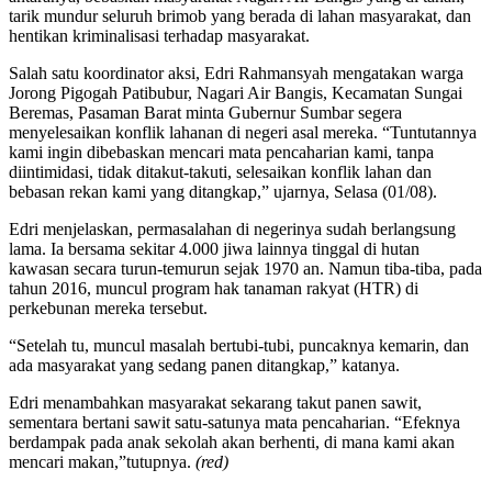
tarik mundur seluruh brimob yang berada di lahan masyarakat, dan
hentikan kriminalisasi terhadap masyarakat.
Salah satu koordinator aksi, Edri Rahmansyah mengatakan warga
Jorong Pigogah Patibubur, Nagari Air Bangis, Kecamatan Sungai
Beremas, Pasaman Barat minta Gubernur Sumbar segera
menyelesaikan konflik lahanan di negeri asal mereka. “Tuntutannya
kami ingin dibebaskan mencari mata pencaharian kami, tanpa
diintimidasi, tidak ditakut-takuti, selesaikan konflik lahan dan
bebasan rekan kami yang ditangkap,” ujarnya, Selasa (01/08).
Edri menjelaskan, permasalahan di negerinya sudah berlangsung
lama. Ia bersama sekitar 4.000 jiwa lainnya tinggal di hutan
kawasan secara turun-temurun sejak 1970 an. Namun tiba-tiba, pada
tahun 2016, muncul program hak tanaman rakyat (HTR) di
perkebunan mereka tersebut.
“Setelah tu, muncul masalah bertubi-tubi, puncaknya kemarin, dan
ada masyarakat yang sedang panen ditangkap,” katanya.
Edri menambahkan masyarakat sekarang takut panen sawit,
sementara bertani sawit satu-satunya mata pencaharian. “Efeknya
berdampak pada anak sekolah akan berhenti, di mana kami akan
mencari makan,”tutupnya.
(red)