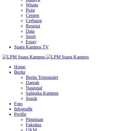
Wisata
Puisi
Cerpen
Cerbung
Resensi
Data
Sport
Essay
Suara Kampus TV
Home
Berita
Berita Terpopuler
Daerah
Nasional
Salingka Kampus
Sosok
Foto
Infografik
Profile
Pimpinan
Fakultas
UKM