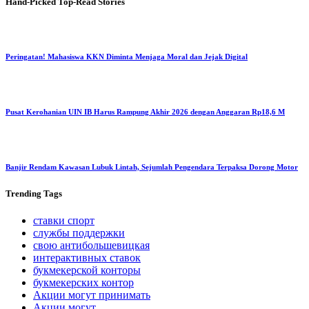
Hand-Picked
Top-Read Stories
Peringatan! Mahasiswa KKN Diminta Menjaga Moral dan Jejak Digital
Pusat Kerohanian UIN IB Harus Rampung Akhir 2026 dengan Anggaran Rp18,6 M
Banjir Rendam Kawasan Lubuk Lintah, Sejumlah Pengendara Terpaksa Dorong Motor
Trending
Tags
ставки спорт
службы поддержки
свою антибольшевицкая
интерактивных ставок
букмекерской конторы
букмекерских контор
Акции могут принимать
Акции могут