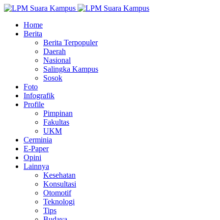
Home
Berita
Berita Terpopuler
Daerah
Nasional
Salingka Kampus
Sosok
Foto
Infografik
Profile
Pimpinan
Fakultas
UKM
Cerminia
E-Paper
Opini
Lainnya
Kesehatan
Konsultasi
Otomotif
Teknologi
Tips
Budaya