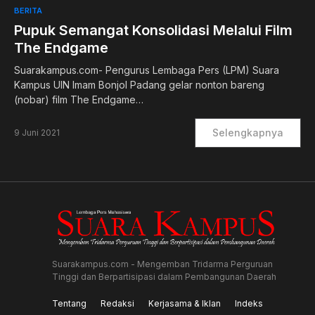
0
BERITA
Pupuk Semangat Konsolidasi Melalui Film
The Endgame
Suarakampus.com- Pengurus Lembaga Pers (LPM) Suara
Kampus UIN Imam Bonjol Padang gelar nonton bareng
(nobar) film The Endgame…
Selengkapnya
9 Juni 2021
Suarakampus.com - Mengemban Tridarma Perguruan
Tinggi dan Berpartisipasi dalam Pembangunan Daerah
Tentang
Redaksi
Kerjasama & Iklan
Indeks