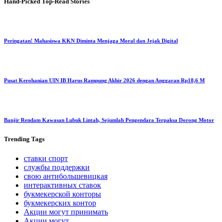
Hand-Picked
Top-Read Stories
Peringatan! Mahasiswa KKN Diminta Menjaga Moral dan Jejak Digital
Pusat Kerohanian UIN IB Harus Rampung Akhir 2026 dengan Anggaran Rp18,6 M
Banjir Rendam Kawasan Lubuk Lintah, Sejumlah Pengendara Terpaksa Dorong Motor
Trending
Tags
ставки спорт
службы поддержки
свою антибольшевицкая
интерактивных ставок
букмекерской конторы
букмекерских контор
Акции могут принимать
Акции могут