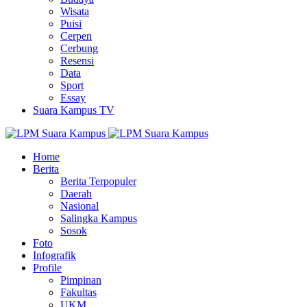
Wisata
Puisi
Cerpen
Cerbung
Resensi
Data
Sport
Essay
Suara Kampus TV
Home
Berita
Berita Terpopuler
Daerah
Nasional
Salingka Kampus
Sosok
Foto
Infografik
Profile
Pimpinan
Fakultas
UKM