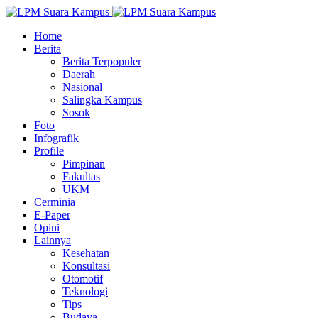
Home
Berita
Berita Terpopuler
Daerah
Nasional
Salingka Kampus
Sosok
Foto
Infografik
Profile
Pimpinan
Fakultas
UKM
Cerminia
E-Paper
Opini
Lainnya
Kesehatan
Konsultasi
Otomotif
Teknologi
Tips
Budaya