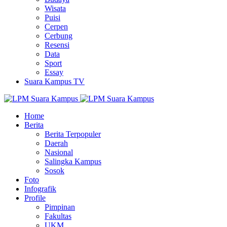
Wisata
Puisi
Cerpen
Cerbung
Resensi
Data
Sport
Essay
Suara Kampus TV
Home
Berita
Berita Terpopuler
Daerah
Nasional
Salingka Kampus
Sosok
Foto
Infografik
Profile
Pimpinan
Fakultas
UKM