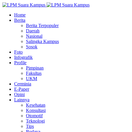
Home
Berita
Berita Terpopuler
Daerah
Nasional
Salingka Kampus
Sosok
Foto
Infografik
Profile
Pimpinan
Fakultas
UKM
Cerminia
E-Paper
Opini
Lainnya
Kesehatan
Konsultasi
Otomotif
Teknologi
Tips
Budaya