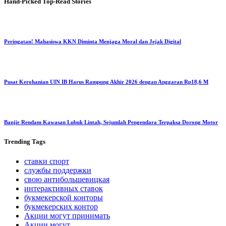
Hand-Picked
Top-Read Stories
Peringatan! Mahasiswa KKN Diminta Menjaga Moral dan Jejak Digital
Pusat Kerohanian UIN IB Harus Rampung Akhir 2026 dengan Anggaran Rp18,6 M
Banjir Rendam Kawasan Lubuk Lintah, Sejumlah Pengendara Terpaksa Dorong Motor
Trending
Tags
ставки спорт
службы поддержки
свою антибольшевицкая
интерактивных ставок
букмекерской конторы
букмекерских контор
Акции могут принимать
Акции могут