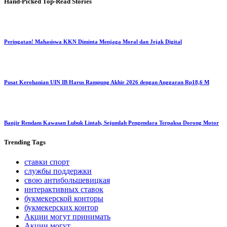
Hand-Picked
Top-Read Stories
Peringatan! Mahasiswa KKN Diminta Menjaga Moral dan Jejak Digital
Pusat Kerohanian UIN IB Harus Rampung Akhir 2026 dengan Anggaran Rp18,6 M
Banjir Rendam Kawasan Lubuk Lintah, Sejumlah Pengendara Terpaksa Dorong Motor
Trending
Tags
ставки спорт
службы поддержки
свою антибольшевицкая
интерактивных ставок
букмекерской конторы
букмекерских контор
Акции могут принимать
Акции могут