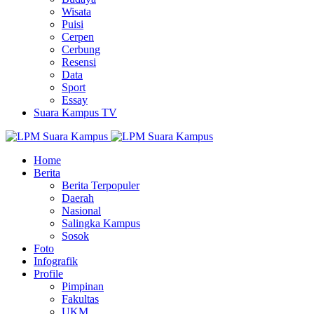
Wisata
Puisi
Cerpen
Cerbung
Resensi
Data
Sport
Essay
Suara Kampus TV
Home
Berita
Berita Terpopuler
Daerah
Nasional
Salingka Kampus
Sosok
Foto
Infografik
Profile
Pimpinan
Fakultas
UKM