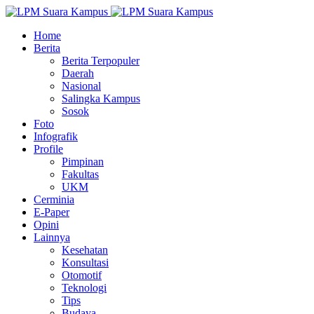
Home
Berita
Berita Terpopuler
Daerah
Nasional
Salingka Kampus
Sosok
Foto
Infografik
Profile
Pimpinan
Fakultas
UKM
Cerminia
E-Paper
Opini
Lainnya
Kesehatan
Konsultasi
Otomotif
Teknologi
Tips
Budaya