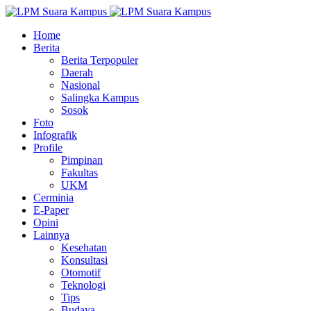
Home
Berita
Berita Terpopuler
Daerah
Nasional
Salingka Kampus
Sosok
Foto
Infografik
Profile
Pimpinan
Fakultas
UKM
Cerminia
E-Paper
Opini
Lainnya
Kesehatan
Konsultasi
Otomotif
Teknologi
Tips
Budaya