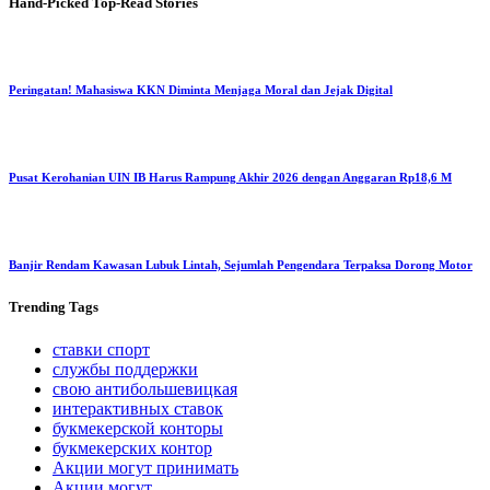
Hand-Picked
Top-Read Stories
Peringatan! Mahasiswa KKN Diminta Menjaga Moral dan Jejak Digital
Pusat Kerohanian UIN IB Harus Rampung Akhir 2026 dengan Anggaran Rp18,6 M
Banjir Rendam Kawasan Lubuk Lintah, Sejumlah Pengendara Terpaksa Dorong Motor
Trending
Tags
ставки спорт
службы поддержки
свою антибольшевицкая
интерактивных ставок
букмекерской конторы
букмекерских контор
Акции могут принимать
Акции могут