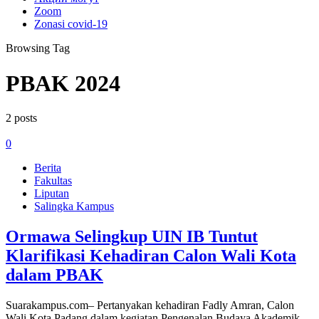
Zoom
Zonasi covid-19
Browsing Tag
PBAK 2024
2 posts
0
Berita
Fakultas
Liputan
Salingka Kampus
Ormawa Selingkup UIN IB Tuntut
Klarifikasi Kehadiran Calon Wali Kota
dalam PBAK
Suarakampus.com– Pertanyakan kehadiran Fadly Amran, Calon
Wali Kota Padang dalam kegiatan Pengenalan Budaya Akademik