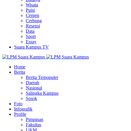
Wisata
Puisi
Cerpen
Cerbung
Resensi
Data
Sport
Essay
Suara Kampus TV
Home
Berita
Berita Terpopuler
Daerah
Nasional
Salingka Kampus
Sosok
Foto
Infografik
Profile
Pimpinan
Fakultas
UKM