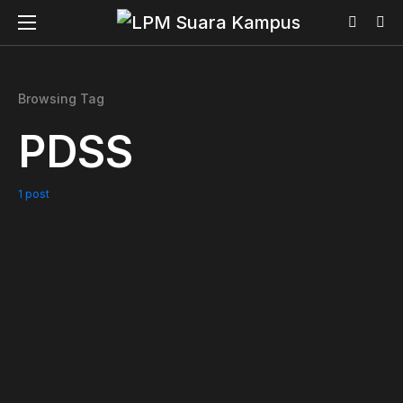
Browsing Tag
PDSS
1 post