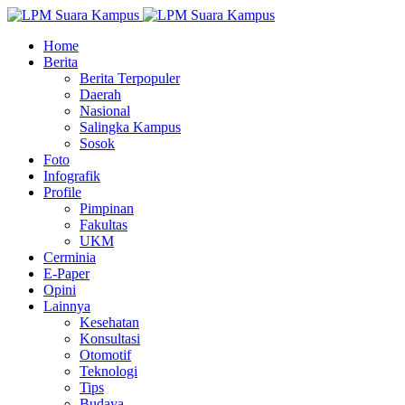
Home
Berita
Berita Terpopuler
Daerah
Nasional
Salingka Kampus
Sosok
Foto
Infografik
Profile
Pimpinan
Fakultas
UKM
Cerminia
E-Paper
Opini
Lainnya
Kesehatan
Konsultasi
Otomotif
Teknologi
Tips
Budaya