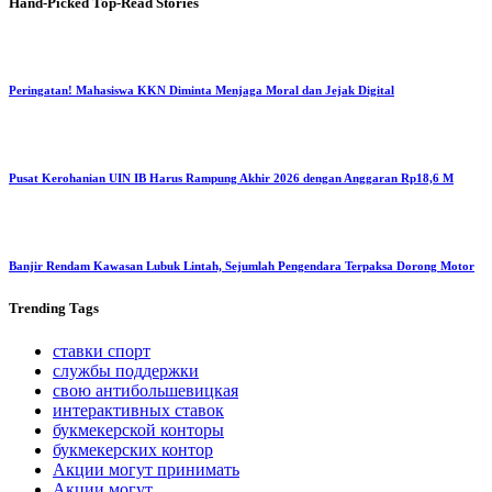
Hand-Picked
Top-Read Stories
Peringatan! Mahasiswa KKN Diminta Menjaga Moral dan Jejak Digital
Pusat Kerohanian UIN IB Harus Rampung Akhir 2026 dengan Anggaran Rp18,6 M
Banjir Rendam Kawasan Lubuk Lintah, Sejumlah Pengendara Terpaksa Dorong Motor
Trending
Tags
ставки спорт
службы поддержки
свою антибольшевицкая
интерактивных ставок
букмекерской конторы
букмекерских контор
Акции могут принимать
Акции могут