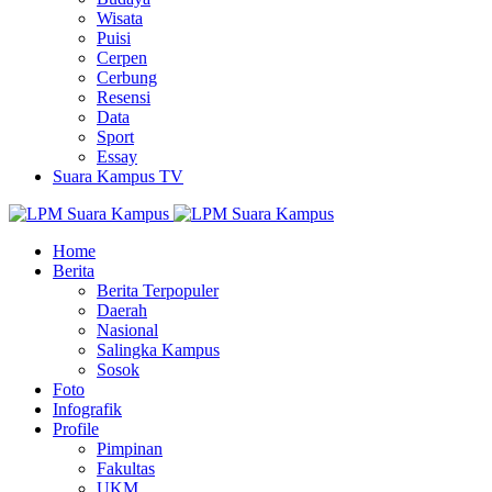
Wisata
Puisi
Cerpen
Cerbung
Resensi
Data
Sport
Essay
Suara Kampus TV
Home
Berita
Berita Terpopuler
Daerah
Nasional
Salingka Kampus
Sosok
Foto
Infografik
Profile
Pimpinan
Fakultas
UKM