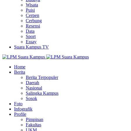
Wisata
Puisi
Cerpen
Cerbung
Resensi
Data
Sport
Essay
Suara Kampus TV
Home
Berita
Berita Terpopuler
Daerah
Nasional
Salingka Kampus
Sosok
Foto
Infografik
Profile
Pimpinan
Fakultas
UKM