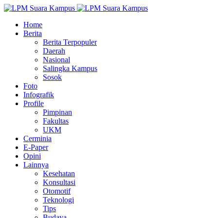
Home
Berita
Berita Terpopuler
Daerah
Nasional
Salingka Kampus
Sosok
Foto
Infografik
Profile
Pimpinan
Fakultas
UKM
Cerminia
E-Paper
Opini
Lainnya
Kesehatan
Konsultasi
Otomotif
Teknologi
Tips
Budaya