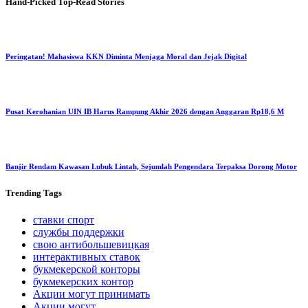
Hand-Picked
Top-Read Stories
Peringatan! Mahasiswa KKN Diminta Menjaga Moral dan Jejak Digital
Pusat Kerohanian UIN IB Harus Rampung Akhir 2026 dengan Anggaran Rp18,6 M
Banjir Rendam Kawasan Lubuk Lintah, Sejumlah Pengendara Terpaksa Dorong Motor
Trending
Tags
ставки спорт
службы поддержки
свою антибольшевицкая
интерактивных ставок
букмекерской конторы
букмекерских контор
Акции могут принимать
Акции могут