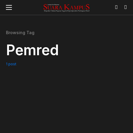
Browsing Tag
Pemred
1 post