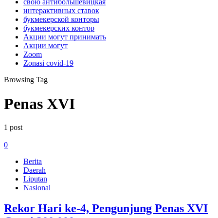
свою антибольшевицкая
интерактивных ставок
букмекерской конторы
букмекерских контор
Акции могут принимать
Акции могут
Zoom
Zonasi covid-19
Browsing Tag
Penas XVI
1 post
0
Berita
Daerah
Liputan
Nasional
Rekor Hari ke-4, Pengunjung Penas XVI