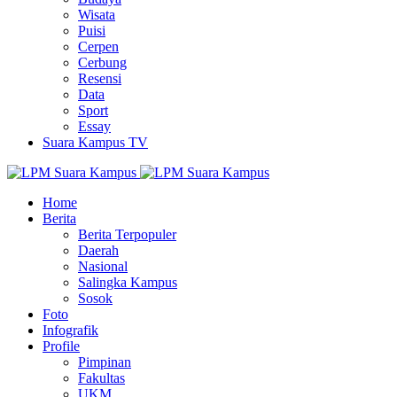
Wisata
Puisi
Cerpen
Cerbung
Resensi
Data
Sport
Essay
Suara Kampus TV
Home
Berita
Berita Terpopuler
Daerah
Nasional
Salingka Kampus
Sosok
Foto
Infografik
Profile
Pimpinan
Fakultas
UKM