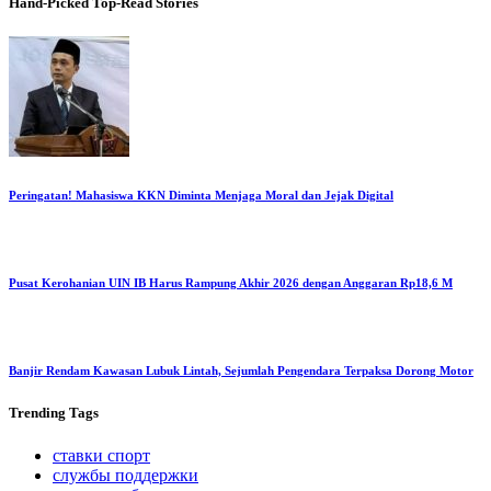
Hand-Picked
Top-Read Stories
Peringatan! Mahasiswa KKN Diminta Menjaga Moral dan Jejak Digital
Pusat Kerohanian UIN IB Harus Rampung Akhir 2026 dengan Anggaran Rp18,6 M
Banjir Rendam Kawasan Lubuk Lintah, Sejumlah Pengendara Terpaksa Dorong Motor
Trending
Tags
ставки спорт
службы поддержки