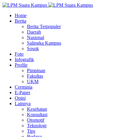
Home
Berita
Berita Terpopuler
Daerah
Nasional
Salingka Kampus
Sosok
Foto
Infografik
Profile
Pimpinan
Fakultas
UKM
Cerminia
E-Paper
Opini
Lainnya
Kesehatan
Konsultasi
Otomotif
Teknologi
Tips
Budaya