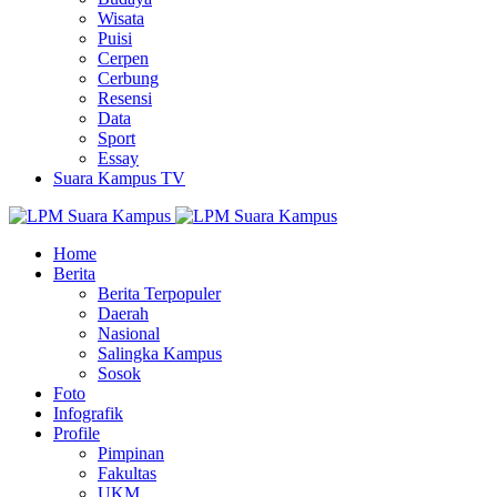
Wisata
Puisi
Cerpen
Cerbung
Resensi
Data
Sport
Essay
Suara Kampus TV
Home
Berita
Berita Terpopuler
Daerah
Nasional
Salingka Kampus
Sosok
Foto
Infografik
Profile
Pimpinan
Fakultas
UKM