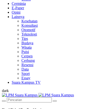
Cerminia
E-Paper
Opini
Lainnya
Kesehatan
Konsultasi
Otomotif
Teknologi
Tips
Budaya
Wisata
Puisi
Cerpen
Cerbung
Resensi
Data
Sport
Essay
Suara Kampus TV
dark