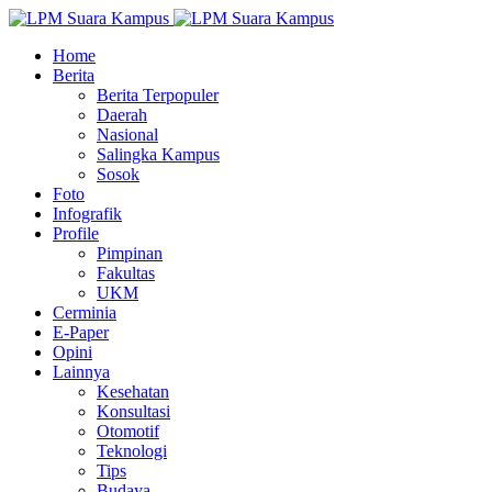
Home
Berita
Berita Terpopuler
Daerah
Nasional
Salingka Kampus
Sosok
Foto
Infografik
Profile
Pimpinan
Fakultas
UKM
Cerminia
E-Paper
Opini
Lainnya
Kesehatan
Konsultasi
Otomotif
Teknologi
Tips
Budaya