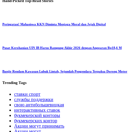
Hand-Picked
Top-Read Stories
Peringatan! Mahasiswa KKN Diminta Menjaga Moral dan Jejak Digital
Pusat Kerohanian UIN IB Harus Rampung Akhir 2026 dengan Anggaran Rp18,6 M
Banjir Rendam Kawasan Lubuk Lintah, Sejumlah Pengendara Terpaksa Dorong Motor
Trending
Tags
ставки спорт
службы поддержки
свою антибольшевицкая
интерактивных ставок
букмекерской конторы
букмекерских контор
Акции могут принимать
Акции могут