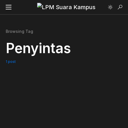
Browsing Tag
Penyintas
1 post