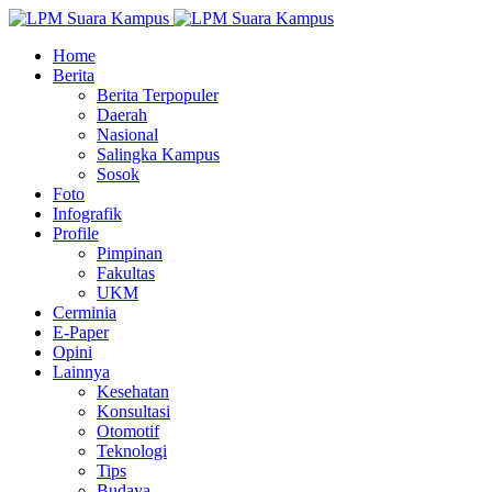
Home
Berita
Berita Terpopuler
Daerah
Nasional
Salingka Kampus
Sosok
Foto
Infografik
Profile
Pimpinan
Fakultas
UKM
Cerminia
E-Paper
Opini
Lainnya
Kesehatan
Konsultasi
Otomotif
Teknologi
Tips
Budaya