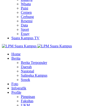
Wisata
Puisi
Cerpen
Cerbung
Resensi
Data
Sport
Essay
Suara Kampus TV
Home
Berita
Berita Terpopuler
Daerah
Nasional
Salingka Kampus
Sosok
Foto
Infografik
Profile
Pimpinan
Fakultas
UKM