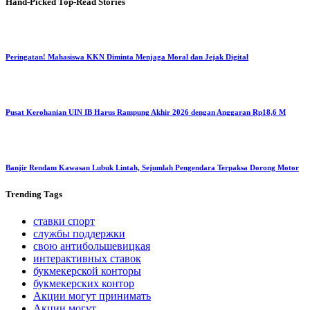
Hand-Picked
Top-Read Stories
Peringatan! Mahasiswa KKN Diminta Menjaga Moral dan Jejak Digital
Pusat Kerohanian UIN IB Harus Rampung Akhir 2026 dengan Anggaran Rp18,6 M
Banjir Rendam Kawasan Lubuk Lintah, Sejumlah Pengendara Terpaksa Dorong Motor
Trending
Tags
ставки спорт
службы поддержки
свою антибольшевицкая
интерактивных ставок
букмекерской конторы
букмекерских контор
Акции могут принимать
Акции могут