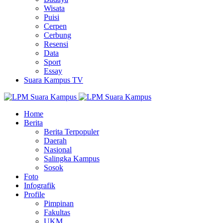
Wisata
Puisi
Cerpen
Cerbung
Resensi
Data
Sport
Essay
Suara Kampus TV
Home
Berita
Berita Terpopuler
Daerah
Nasional
Salingka Kampus
Sosok
Foto
Infografik
Profile
Pimpinan
Fakultas
UKM