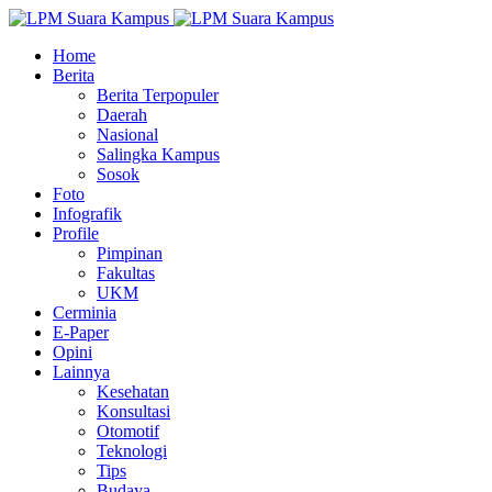
Home
Berita
Berita Terpopuler
Daerah
Nasional
Salingka Kampus
Sosok
Foto
Infografik
Profile
Pimpinan
Fakultas
UKM
Cerminia
E-Paper
Opini
Lainnya
Kesehatan
Konsultasi
Otomotif
Teknologi
Tips
Budaya