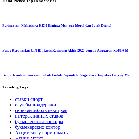
Hand-Picked
Top-Read Stories
Peringatan! Mahasiswa KKN Diminta Menjaga Moral dan Jejak Digital
Pusat Kerohanian UIN IB Harus Rampung Akhir 2026 dengan Anggaran Rp18,6 M
Banjir Rendam Kawasan Lubuk Lintah, Sejumlah Pengendara Terpaksa Dorong Motor
Trending
Tags
ставки спорт
службы поддержки
свою антибольшевицкая
интерактивных ставок
букмекерской конторы
букмекерских контор
Акции могут принимать
Акции могут