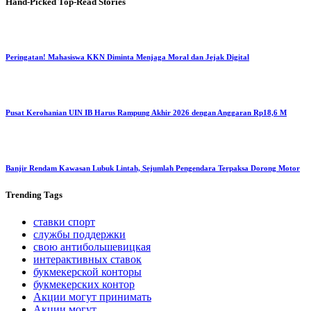
Hand-Picked
Top-Read Stories
Peringatan! Mahasiswa KKN Diminta Menjaga Moral dan Jejak Digital
Pusat Kerohanian UIN IB Harus Rampung Akhir 2026 dengan Anggaran Rp18,6 M
Banjir Rendam Kawasan Lubuk Lintah, Sejumlah Pengendara Terpaksa Dorong Motor
Trending
Tags
ставки спорт
службы поддержки
свою антибольшевицкая
интерактивных ставок
букмекерской конторы
букмекерских контор
Акции могут принимать
Акции могут