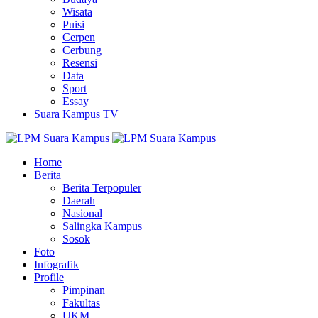
Wisata
Puisi
Cerpen
Cerbung
Resensi
Data
Sport
Essay
Suara Kampus TV
Home
Berita
Berita Terpopuler
Daerah
Nasional
Salingka Kampus
Sosok
Foto
Infografik
Profile
Pimpinan
Fakultas
UKM