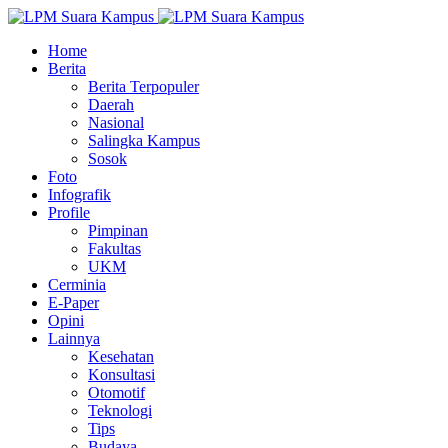
Home
Berita
Berita Terpopuler
Daerah
Nasional
Salingka Kampus
Sosok
Foto
Infografik
Profile
Pimpinan
Fakultas
UKM
Cerminia
E-Paper
Opini
Lainnya
Kesehatan
Konsultasi
Otomotif
Teknologi
Tips
Budaya