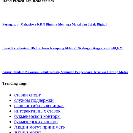
Hand-Picked
Top-Read Stories
Peringatan! Mahasiswa KKN Diminta Menjaga Moral dan Jejak Digital
Pusat Kerohanian UIN IB Harus Rampung Akhir 2026 dengan Anggaran Rp18,6 M
Banjir Rendam Kawasan Lubuk Lintah, Sejumlah Pengendara Terpaksa Dorong Motor
Trending
Tags
ставки спорт
службы поддержки
свою антибольшевицкая
интерактивных ставок
букмекерской конторы
букмекерских контор
Акции могут принимать
Акции могут