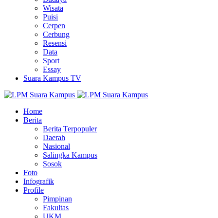
Wisata
Puisi
Cerpen
Cerbung
Resensi
Data
Sport
Essay
Suara Kampus TV
Home
Berita
Berita Terpopuler
Daerah
Nasional
Salingka Kampus
Sosok
Foto
Infografik
Profile
Pimpinan
Fakultas
UKM