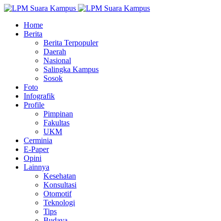
Home
Berita
Berita Terpopuler
Daerah
Nasional
Salingka Kampus
Sosok
Foto
Infografik
Profile
Pimpinan
Fakultas
UKM
Cerminia
E-Paper
Opini
Lainnya
Kesehatan
Konsultasi
Otomotif
Teknologi
Tips
Budaya