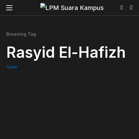
Browsing Tag
Rasyid El-Hafizh
1 post