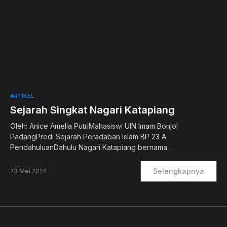
0
ARTIKEL
Sejarah Singkat Nagari Katapiang
Oleh: Anice Amelia PutriMahasiswi UIN Imam Bonjol
PadangProdi Sejarah Peradaban Islam BP 23 A.
PendahuluanDahulu Nagari Katapiang bernama…
Selengkapnya
23 Mei 2024