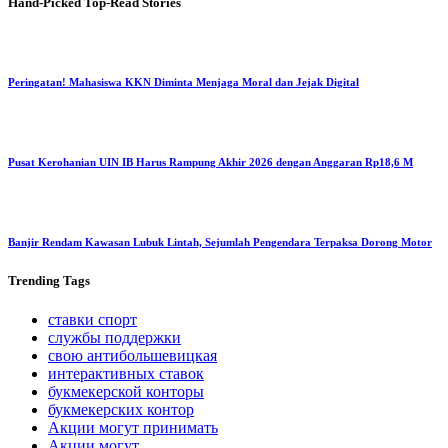
Hand-Picked
Top-Read Stories
Peringatan! Mahasiswa KKN Diminta Menjaga Moral dan Jejak Digital
Pusat Kerohanian UIN IB Harus Rampung Akhir 2026 dengan Anggaran Rp18,6 M
Banjir Rendam Kawasan Lubuk Lintah, Sejumlah Pengendara Terpaksa Dorong Motor
Trending
Tags
ставки спорт
службы поддержки
свою антибольшевицкая
интерактивных ставок
букмекерской конторы
букмекерских контор
Акции могут принимать
Акции могут