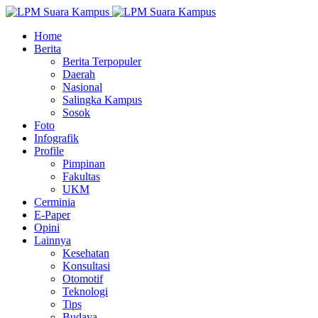
Home
Berita
Berita Terpopuler
Daerah
Nasional
Salingka Kampus
Sosok
Foto
Infografik
Profile
Pimpinan
Fakultas
UKM
Cerminia
E-Paper
Opini
Lainnya
Kesehatan
Konsultasi
Otomotif
Teknologi
Tips
Budaya