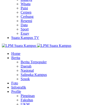
Wisata
Puisi
Cerpen
Cerbung
Resensi
Data
Sport
Essay
Suara Kampus TV
Home
Berita
Berita Terpopuler
Daerah
Nasional
Salingka Kampus
Sosok
Foto
Infografik
Profile
Pimpinan
Fakultas
UKM