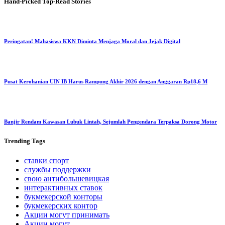
Hand-Picked
Top-Read Stories
Peringatan! Mahasiswa KKN Diminta Menjaga Moral dan Jejak Digital
Pusat Kerohanian UIN IB Harus Rampung Akhir 2026 dengan Anggaran Rp18,6 M
Banjir Rendam Kawasan Lubuk Lintah, Sejumlah Pengendara Terpaksa Dorong Motor
Trending
Tags
ставки спорт
службы поддержки
свою антибольшевицкая
интерактивных ставок
букмекерской конторы
букмекерских контор
Акции могут принимать
Акции могут