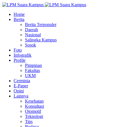
Home
Berita
Berita Terpopuler
Daerah
Nasional
Salingka Kampus
Sosok
Foto
Infografik
Profile
Pimpinan
Fakultas
UKM
Cerminia
E-Paper
Opini
Lainnya
Kesehatan
Konsultasi
Otomotif
Teknologi
Tips
Budaya