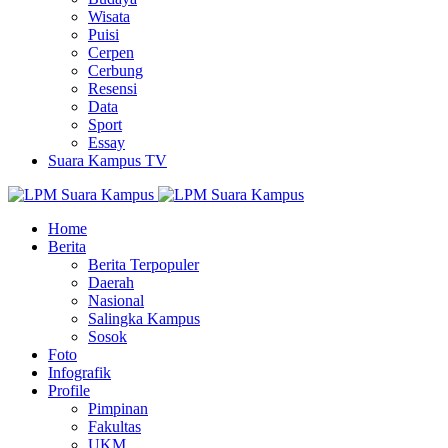
Wisata
Puisi
Cerpen
Cerbung
Resensi
Data
Sport
Essay
Suara Kampus TV
Home
Berita
Berita Terpopuler
Daerah
Nasional
Salingka Kampus
Sosok
Foto
Infografik
Profile
Pimpinan
Fakultas
UKM