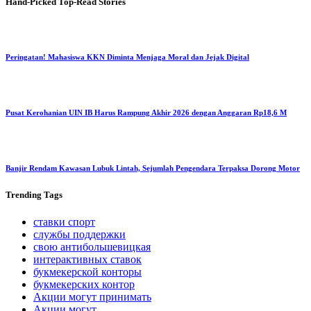
Hand-Picked
Top-Read Stories
Peringatan! Mahasiswa KKN Diminta Menjaga Moral dan Jejak Digital
Pusat Kerohanian UIN IB Harus Rampung Akhir 2026 dengan Anggaran Rp18,6 M
Banjir Rendam Kawasan Lubuk Lintah, Sejumlah Pengendara Terpaksa Dorong Motor
Trending
Tags
ставки спорт
службы поддержки
свою антибольшевицкая
интерактивных ставок
букмекерской конторы
букмекерских контор
Акции могут принимать
Акции могут