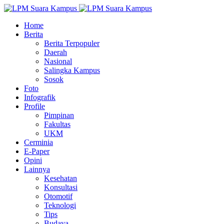
Home
Berita
Berita Terpopuler
Daerah
Nasional
Salingka Kampus
Sosok
Foto
Infografik
Profile
Pimpinan
Fakultas
UKM
Cerminia
E-Paper
Opini
Lainnya
Kesehatan
Konsultasi
Otomotif
Teknologi
Tips
Budaya