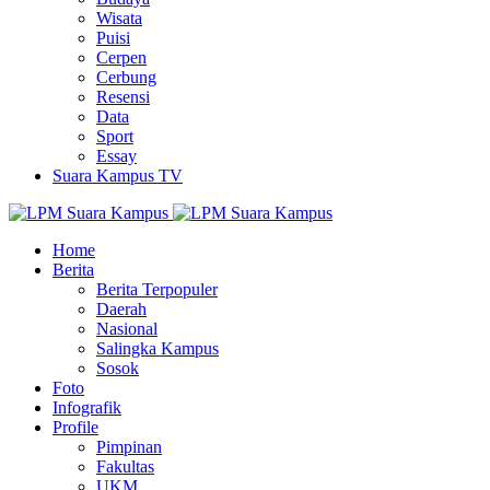
Wisata
Puisi
Cerpen
Cerbung
Resensi
Data
Sport
Essay
Suara Kampus TV
Home
Berita
Berita Terpopuler
Daerah
Nasional
Salingka Kampus
Sosok
Foto
Infografik
Profile
Pimpinan
Fakultas
UKM