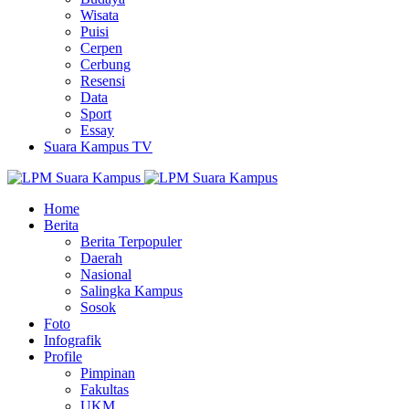
Wisata
Puisi
Cerpen
Cerbung
Resensi
Data
Sport
Essay
Suara Kampus TV
Home
Berita
Berita Terpopuler
Daerah
Nasional
Salingka Kampus
Sosok
Foto
Infografik
Profile
Pimpinan
Fakultas
UKM