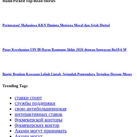
Hand-Picked
Top-Read Stories
Peringatan! Mahasiswa KKN Diminta Menjaga Moral dan Jejak Digital
Pusat Kerohanian UIN IB Harus Rampung Akhir 2026 dengan Anggaran Rp18,6 M
Banjir Rendam Kawasan Lubuk Lintah, Sejumlah Pengendara Terpaksa Dorong Motor
Trending
Tags
ставки спорт
службы поддержки
свою антибольшевицкая
интерактивных ставок
букмекерской конторы
букмекерских контор
Акции могут принимать
Акции могут