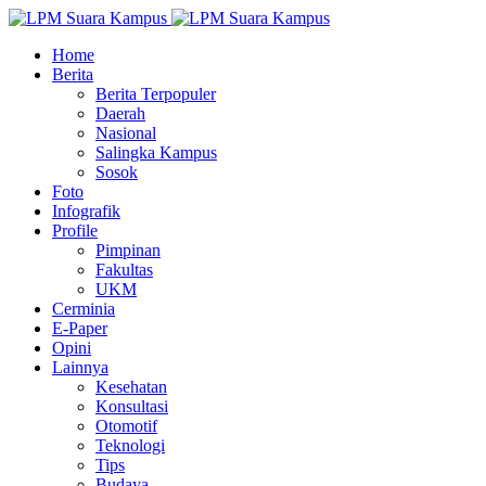
Home
Berita
Berita Terpopuler
Daerah
Nasional
Salingka Kampus
Sosok
Foto
Infografik
Profile
Pimpinan
Fakultas
UKM
Cerminia
E-Paper
Opini
Lainnya
Kesehatan
Konsultasi
Otomotif
Teknologi
Tips
Budaya