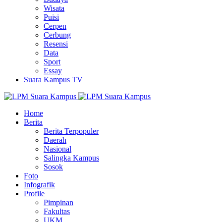
Wisata
Puisi
Cerpen
Cerbung
Resensi
Data
Sport
Essay
Suara Kampus TV
Home
Berita
Berita Terpopuler
Daerah
Nasional
Salingka Kampus
Sosok
Foto
Infografik
Profile
Pimpinan
Fakultas
UKM