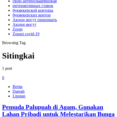
свою антибольшевицкая
интерактивных ставок
букмекерской конторы
букмекерских контор
Акции могут принимать
Акции могут
Zoom
Zonasi covid-19
Browsing Tag
Sitingkai
1 post
0
Berita
Daerah
Liputan
Pemuda Palupuah di Agam, Gunakan
Lahan Pribadi untuk Melestarikan Bunga