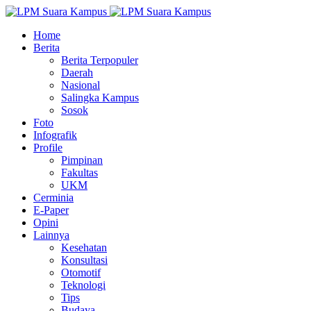
Home
Berita
Berita Terpopuler
Daerah
Nasional
Salingka Kampus
Sosok
Foto
Infografik
Profile
Pimpinan
Fakultas
UKM
Cerminia
E-Paper
Opini
Lainnya
Kesehatan
Konsultasi
Otomotif
Teknologi
Tips
Budaya