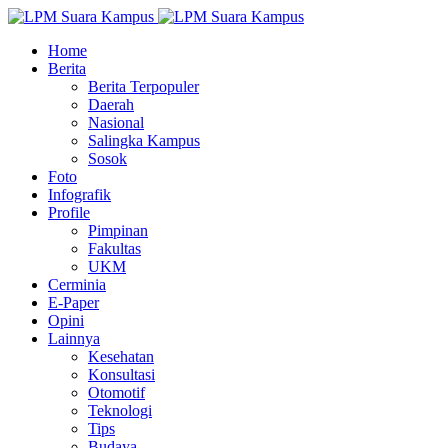
Home
Berita
Berita Terpopuler
Daerah
Nasional
Salingka Kampus
Sosok
Foto
Infografik
Profile
Pimpinan
Fakultas
UKM
Cerminia
E-Paper
Opini
Lainnya
Kesehatan
Konsultasi
Otomotif
Teknologi
Tips
Budaya