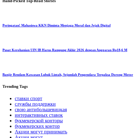
Hand-Picked
Top-Read Stories
Peringatan! Mahasiswa KKN Diminta Menjaga Moral dan Jejak Digital
Pusat Kerohanian UIN IB Harus Rampung Akhir 2026 dengan Anggaran Rp18,6 M
Banjir Rendam Kawasan Lubuk Lintah, Sejumlah Pengendara Terpaksa Dorong Motor
Trending
Tags
ставки спорт
службы поддержки
свою антибольшевицкая
интерактивных ставок
букмекерской конторы
букмекерских контор
Акции могут принимать
Акции могут