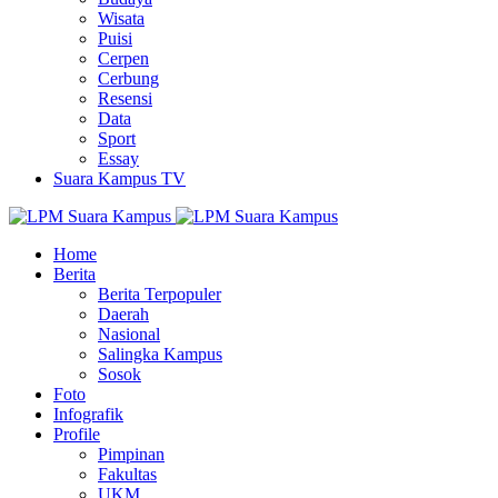
Wisata
Puisi
Cerpen
Cerbung
Resensi
Data
Sport
Essay
Suara Kampus TV
Home
Berita
Berita Terpopuler
Daerah
Nasional
Salingka Kampus
Sosok
Foto
Infografik
Profile
Pimpinan
Fakultas
UKM