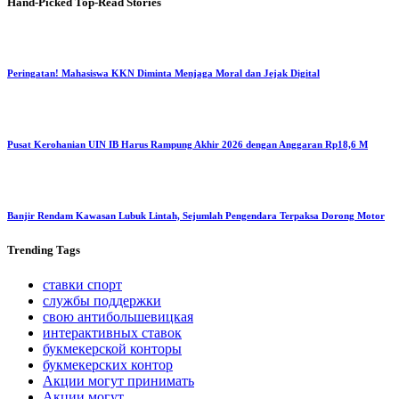
Hand-Picked
Top-Read Stories
Peringatan! Mahasiswa KKN Diminta Menjaga Moral dan Jejak Digital
Pusat Kerohanian UIN IB Harus Rampung Akhir 2026 dengan Anggaran Rp18,6 M
Banjir Rendam Kawasan Lubuk Lintah, Sejumlah Pengendara Terpaksa Dorong Motor
Trending
Tags
ставки спорт
службы поддержки
свою антибольшевицкая
интерактивных ставок
букмекерской конторы
букмекерских контор
Акции могут принимать
Акции могут