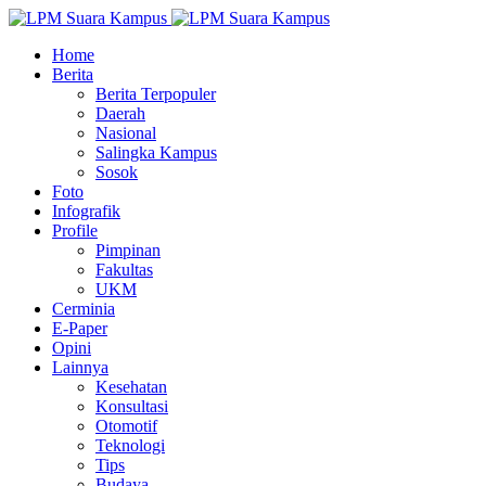
Home
Berita
Berita Terpopuler
Daerah
Nasional
Salingka Kampus
Sosok
Foto
Infografik
Profile
Pimpinan
Fakultas
UKM
Cerminia
E-Paper
Opini
Lainnya
Kesehatan
Konsultasi
Otomotif
Teknologi
Tips
Budaya