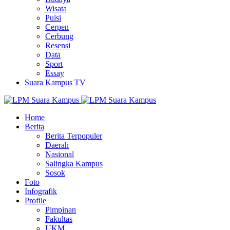
Wisata
Puisi
Cerpen
Cerbung
Resensi
Data
Sport
Essay
Suara Kampus TV
Home
Berita
Berita Terpopuler
Daerah
Nasional
Salingka Kampus
Sosok
Foto
Infografik
Profile
Pimpinan
Fakultas
UKM