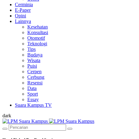
Cerminia
E-Paper
Opini
Lainnya
Kesehatan
Konsultasi
Otomotif
Teknologi
Tips
Budaya
Wisata
Puisi
Cerpen
Cerbung
Resensi
Data
Sport
Essay
Suara Kampus TV
dark