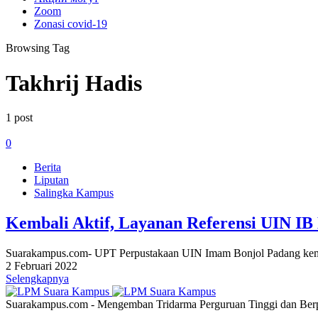
Zoom
Zonasi covid-19
Browsing Tag
Takhrij Hadis
1 post
0
Berita
Liputan
Salingka Kampus
Kembali Aktif, Layanan Referensi UIN IB
Suarakampus.com- UPT Perpustakaan UIN Imam Bonjol Padang kembal
2 Februari 2022
Selengkapnya
Suarakampus.com - Mengemban Tridarma Perguruan Tinggi dan Berp