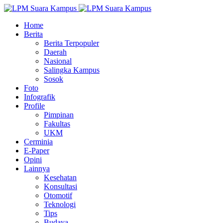
Home
Berita
Berita Terpopuler
Daerah
Nasional
Salingka Kampus
Sosok
Foto
Infografik
Profile
Pimpinan
Fakultas
UKM
Cerminia
E-Paper
Opini
Lainnya
Kesehatan
Konsultasi
Otomotif
Teknologi
Tips
Budaya