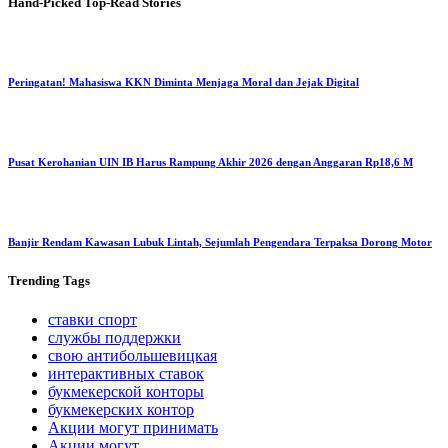
Hand-Picked
Top-Read Stories
Peringatan! Mahasiswa KKN Diminta Menjaga Moral dan Jejak Digital
Pusat Kerohanian UIN IB Harus Rampung Akhir 2026 dengan Anggaran Rp18,6 M
Banjir Rendam Kawasan Lubuk Lintah, Sejumlah Pengendara Terpaksa Dorong Motor
Trending
Tags
ставки спорт
службы поддержки
свою антибольшевицкая
интерактивных ставок
букмекерской конторы
букмекерских контор
Акции могут принимать
Акции могут