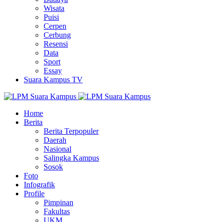
Wisata
Puisi
Cerpen
Cerbung
Resensi
Data
Sport
Essay
Suara Kampus TV
Home
Berita
Berita Terpopuler
Daerah
Nasional
Salingka Kampus
Sosok
Foto
Infografik
Profile
Pimpinan
Fakultas
UKM